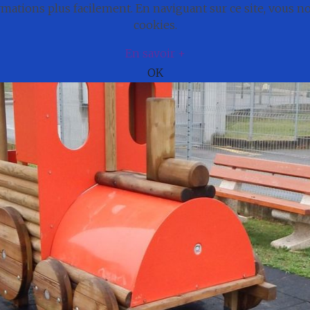
ations plus facilement. En naviguant sur ce site, vous 
e
Actualités
Cadre de vie
Municipali
cookies.
En savoir +
OK