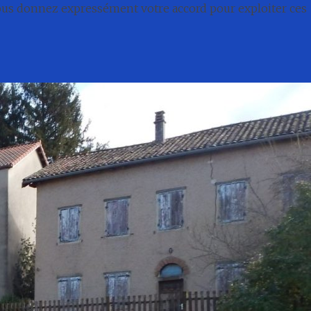
nous donnez expressément votre accord pour exploiter ces
té
Conseil municipal
Associations