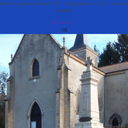
ations plus facilement. En naviguant sur ce site, vous 
e
Actualités
Cadre de vie
Municipali
cookies.
En savoir +
OK