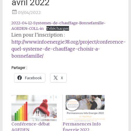
avril 2022
05/04/2022
2022-04-12-Systemes-de-chauffage-Bonnefamille-
AGEDEN-COLL-in
Télécharger
Lien pour l’inscription :
http://www.infoenergie38.org/project/conference-
quel-systeme-de-chauffage-choisir-a-
bonnefamille/
Partager :
Facebook
X
Conférence-débat
Permanences Info
AGEDEN
Énergie 2022