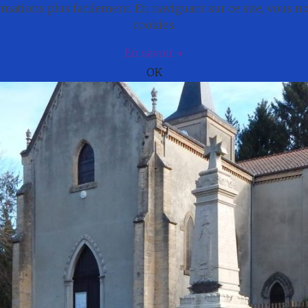
ations plus facilement. En naviguant sur ce site, vous 
e
Actualités
Cadre de vie
Municipali
cookies.
En savoir +
OK