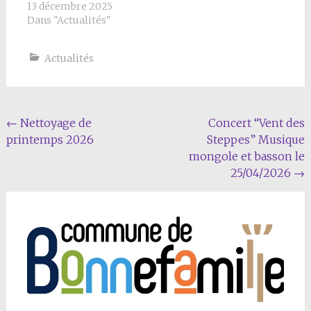
13 décembre 2025
Dans "Actualités"
Actualités
Navigation
←
Nettoyage de
Concert “Vent des
printemps 2026
Steppes” Musique
Article
mongole et basson le
25/04/2026
→