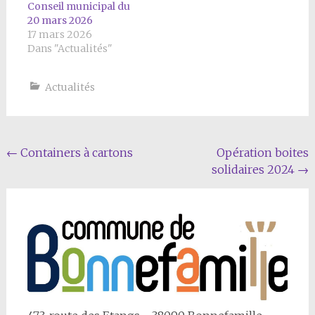
Conseil municipal du
20 mars 2026
17 mars 2026
Dans "Actualités"
Actualités
Navigation
←
Containers à cartons
Opération boites
solidaires 2024
→
Article