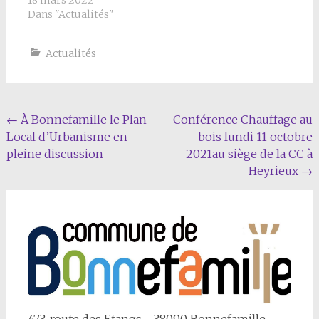
18 mars 2022
Dans "Actualités"
Actualités
Navigation
←
À Bonnefamille le Plan
Conférence Chauffage au
Local d’Urbanisme en
bois lundi 11 octobre
Article
pleine discussion
2021au siège de la CC à
Heyrieux
→
473, route des Etangs - 38090 Bonnefamille