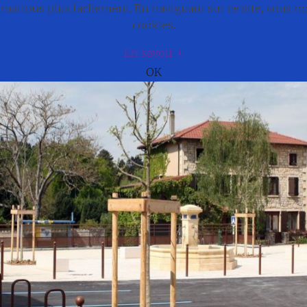
ations plus facilement. En naviguant sur ce site, vous 
e
Actualités
Cadre de vie
Municipali
cookies.
En savoir +
OK