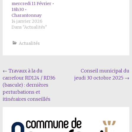
mercredi 11 Février •
18h30 •
Charantonnay
14 janvier 2026
Dans "Actualités"
Actualités
Navigation
←
Travaux à la du
Conseil municipal du
carrefour RD124 / RD36
jeudi 30 octobre 2025
→
Article
(bascule) : dernières
perturbations et
itinéraires conseillés