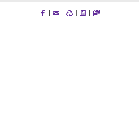
|
|
|
|