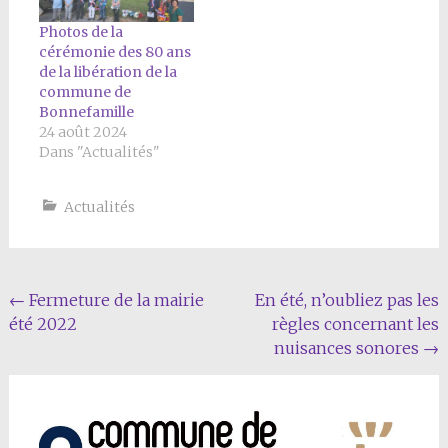
Photos de la
cérémonie des 80 ans
de la libération de la
commune de
Bonnefamille
24 août 2024
Dans "Actualités"
Actualités
Navigation
←
Fermeture de la mairie
En été, n’oubliez pas les
été 2022
règles concernant les
Article
nuisances sonores
→